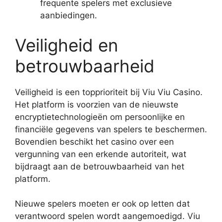
frequente spelers met exclusieve
aanbiedingen.
Veiligheid en
betrouwbaarheid
Veiligheid is een topprioriteit bij Viu Viu Casino.
Het platform is voorzien van de nieuwste
encryptietechnologieën om persoonlijke en
financiële gegevens van spelers te beschermen.
Bovendien beschikt het casino over een
vergunning van een erkende autoriteit, wat
bijdraagt aan de betrouwbaarheid van het
platform.
Nieuwe spelers moeten er ook op letten dat
verantwoord spelen wordt aangemoedigd. Viu