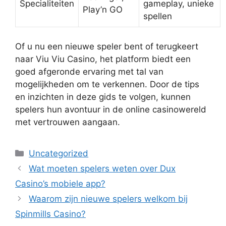
Specialiteiten
gameplay, unieke
Play’n GO
spellen
Of u nu een nieuwe speler bent of terugkeert
naar Viu Viu Casino, het platform biedt een
goed afgeronde ervaring met tal van
mogelijkheden om te verkennen. Door de tips
en inzichten in deze gids te volgen, kunnen
spelers hun avontuur in de online casinowereld
met vertrouwen aangaan.
Categories
Uncategorized
Wat moeten spelers weten over Dux
Casino’s mobiele app?
Waarom zijn nieuwe spelers welkom bij
Spinmills Casino?