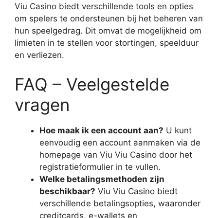
Viu Casino biedt verschillende tools en opties
om spelers te ondersteunen bij het beheren van
hun speelgedrag. Dit omvat de mogelijkheid om
limieten in te stellen voor stortingen, speelduur
en verliezen.
FAQ – Veelgestelde
vragen
Hoe maak ik een account aan?
U kunt
eenvoudig een account aanmaken via de
homepage van Viu Viu Casino door het
registratieformulier in te vullen.
Welke betalingsmethoden zijn
beschikbaar?
Viu Viu Casino biedt
verschillende betalingsopties, waaronder
creditcards, e-wallets en