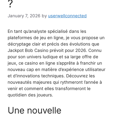
?
January 7, 2026
by
userwellconnected
En tant qu’analyste spécialisé dans les
plateformes de jeu en ligne, je vous propose un
décryptage clair et précis des évolutions que
Jackpot Bob Casino prévoit pour 2026. Connu
pour son univers ludique et sa large offre de
jeux, ce casino en ligne s’apprête à franchir un
nouveau cap en matière d’expérience utilisateur
et d’innovations techniques. Découvrez les
nouveautés majeures qui rythmeront l’année à
venir et comment elles transformeront le
quotidien des joueurs.
Une nouvelle