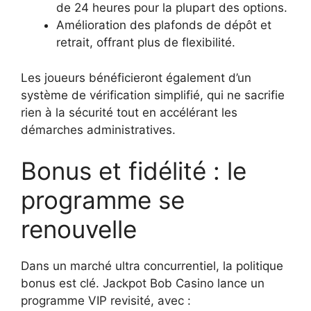
de 24 heures pour la plupart des options.
Amélioration des plafonds de dépôt et
retrait, offrant plus de flexibilité.
Les joueurs bénéficieront également d’un
système de vérification simplifié, qui ne sacrifie
rien à la sécurité tout en accélérant les
démarches administratives.
Bonus et fidélité : le
programme se
renouvelle
Dans un marché ultra concurrentiel, la politique
bonus est clé. Jackpot Bob Casino lance un
programme VIP revisité, avec :