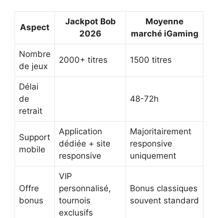
Jackpot Bob
Moyenne
Aspect
2026
marché iGaming
Nombre
2000+ titres
1500 titres
de jeux
Délai
de
48-72h
retrait
Application
Majoritairement
Support
dédiée + site
responsive
mobile
responsive
uniquement
VIP
Offre
personnalisé,
Bonus classiques
bonus
tournois
souvent standard
exclusifs