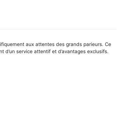
ifiquement aux attentes des grands parieurs. Ce
t d’un service attentif et d’avantages exclusifs.