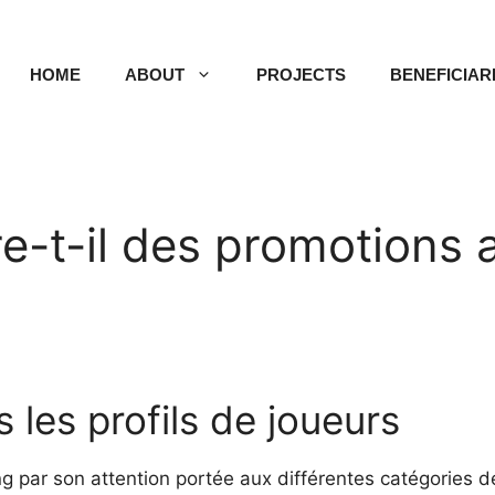
HOME
ABOUT
PROJECTS
BENEFICIAR
re-t-il des promotions
 les profils de joueurs
 par son attention portée aux différentes catégories de