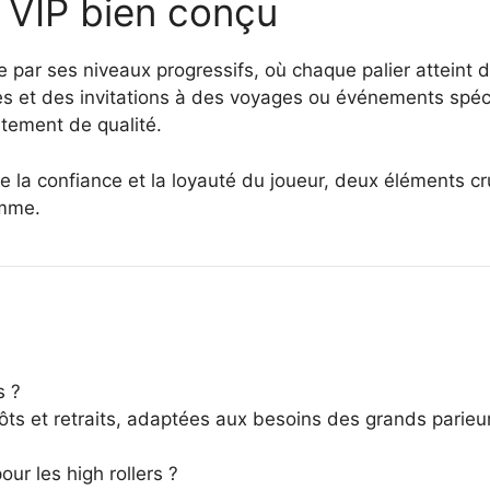
 VIP bien conçu
par ses niveaux progressifs, où chaque palier atteint 
es et des invitations à des voyages ou événements spéciau
itement de qualité.
 la confiance et la loyauté du joueur, deux éléments cr
amme.
s ?
pôts et retraits, adaptées aux besoins des grands parieu
ur les high rollers ?