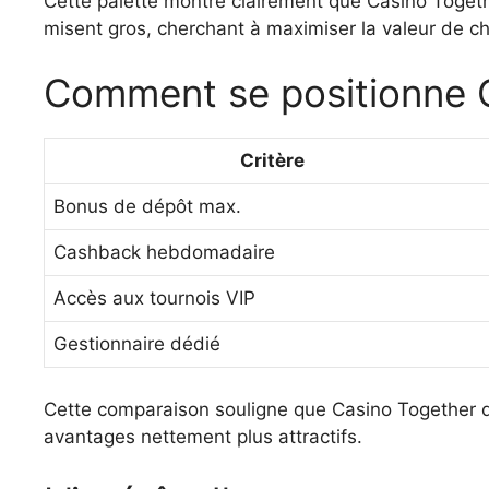
Cette palette montre clairement que Casino Togeth
misent gros, cherchant à maximiser la valeur de cha
Comment se positionne 
Critère
Bonus de dépôt max.
Cashback hebdomadaire
Accès aux tournois VIP
Gestionnaire dédié
Cette comparaison souligne que Casino Together d
avantages nettement plus attractifs.