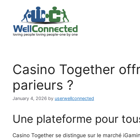
Skip
to
content
Casino Together off
parieurs ?
January 4, 2026
by
userwellconnected
Une plateforme pour tous
Casino Together se distingue sur le marché iGaming