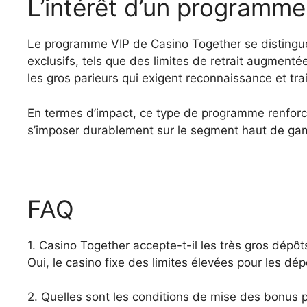
L’intérêt d’un programme
Le programme VIP de Casino Together se distingue 
exclusifs, tels que des limites de retrait augmenté
les gros parieurs qui exigent reconnaissance et tra
En termes d’impact, ce type de programme renforce
s’imposer durablement sur le segment haut de g
FAQ
1. Casino Together accepte-t-il les très gros dépôt
Oui, le casino fixe des limites élevées pour les dé
2. Quelles sont les conditions de mise des bonus po