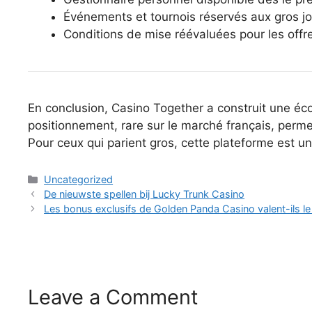
Événements et tournois réservés aux gros j
Conditions de mise réévaluées pour les offre
En conclusion, Casino Together a construit une éc
positionnement, rare sur le marché français, permet 
Pour ceux qui parient gros, cette plateforme est un
Categories
Uncategorized
De nieuwste spellen bij Lucky Trunk Casino
Les bonus exclusifs de Golden Panda Casino valent-ils le
Leave a Comment