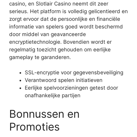
casino, en Slotlair Casino neemt dit zeer
serieus. Het platform is volledig gelicentieerd en
zorgt ervoor dat de persoonlijke en financiële
informatie van spelers goed wordt beschermd
door middel van geavanceerde
encryptietechnologie. Bovendien wordt er
regelmatig toezicht gehouden om eerlijke
gameplay te garanderen.
SSL-encryptie voor gegevensbeveiliging
Verantwoord spelen initiatieven
Eerlijke spelvoorzieningen getest door
onafhankelijke partijen
Bonnussen en
Promoties