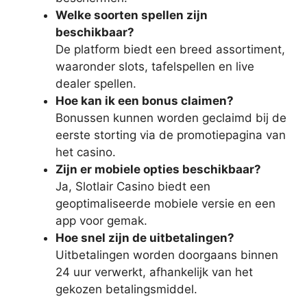
Welke soorten spellen zijn
beschikbaar?
De platform biedt een breed assortiment,
waaronder slots, tafelspellen en live
dealer spellen.
Hoe kan ik een bonus claimen?
Bonussen kunnen worden geclaimd bij de
eerste storting via de promotiepagina van
het casino.
Zijn er mobiele opties beschikbaar?
Ja, Slotlair Casino biedt een
geoptimaliseerde mobiele versie en een
app voor gemak.
Hoe snel zijn de uitbetalingen?
Uitbetalingen worden doorgaans binnen
24 uur verwerkt, afhankelijk van het
gekozen betalingsmiddel.