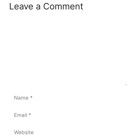
Leave a Comment
Comment
Name
Email
Website