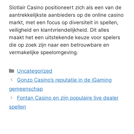
Slotlair Casino positioneert zich als een van de
aantrekkelijkste aanbieders op de online casino
markt, met een focus op diversiteit in spellen,
veiligheid en klantvriendelijkheid. Dit alles
maakt het een uitstekende keuze voor spelers
die op zoek zijn naar een betrouwbare en
vermakelijke speelomgeving.
Categories
Uncategorized
Gonzo Casino’s reputatie in de iGaming
gemeenschap
Fontan Casino en zijn populaire live dealer
spellen